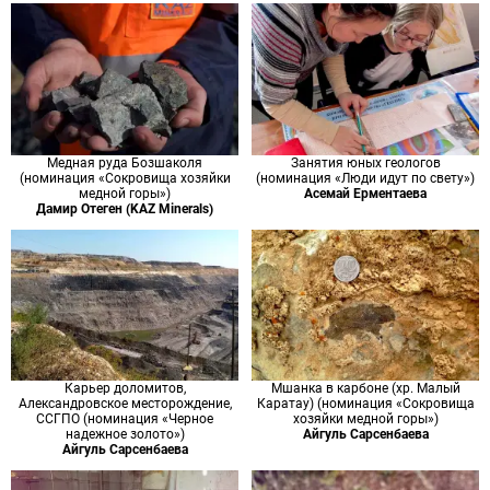
Медная руда Бозшаколя
Занятия юных геологов
(номинация «Сокровища хозяйки
(номинация «Люди идут по свету»)
медной горы»)
Асемай Ерментаева
Дамир Отеген (KAZ Minerals)
Карьер доломитов,
Мшанка в карбоне (хр. Малый
Александровское месторождение,
Каратау) (номинация «Сокровища
ССГПО (номинация «Черное
хозяйки медной горы»)
надежное золото»)
Айгуль Сарсенбаева
Айгуль Сарсенбаева