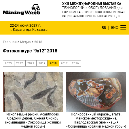
XXII МЕЖДУНАРОДНАЯ ВЫСТАВКА
ТЕХНОЛОГИЙ и ОБОРУДОВАНИЯ для
ГОРНО-МЕТАЛЛУРГИЧЕСКОГО КОМПЛЕКСА и
РАЦИОНАЛЬНОГО ИСПОЛЬЗОВАНИЯ НЕДР
22-24 июня 2027 г.
RU
ENG
г. Караганда, Казахстан
Главная
>
Медиа
>
2018
Фотоконкурс "9x12" 2018
2023
2022
2021
2019
2018
2017
2016
Ископаемые рыбки. Acanthodes.
Полированный образец агата.
Средний девон, Южная Сибирь
Майское месторождение,
(номинация «Сокровища хозяйки
Павлодарская (номинация
медной горы»)
«Сокровища хозяйки медной горы»)