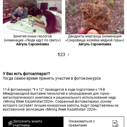
Занятия юных геологов
Дендриты марганца (номинация
(номинация «Люди идут по свету»)
«Сокровища хозяйки медной горы»)
Айгуль Сарсенбаева
Айгуль Сарсенбаева
1
2
3
У Вас есть фотоаппарат?
Тогда самое время принять участие в фотоконкурсе.
11-й фотоконкурс "9 х 12" проводится в ходе подготовки к 19-й
Международной выставке технологий и оборудования для горно-
металлургического комплекса и рационального использования недр
«Mining Week Kazakhstan’2024». Собранный фотоматериал, основу
которого составят лучшие конкурсные работы, будут представлены на
выставочной экспозиции «Mining Week Kazakhstan’ 2024».
Заполнить анкету
Ознакомиться с
участника
правилами