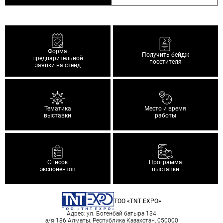
Форма
Получить бейдж
предварительной
посетителя
заявки на стенд
Тематика
Место и время
выставки
работы
Список
Программа
экспонентов
выставки
ТОО «TNT EXPO»
Адрес: ул. Богенбай батыра 134
а/я 186 Алматы, Республика Казахстан, 050000